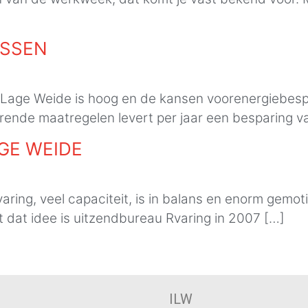
USSEN
age Weide is hoog en de kansen voorenergiebespa
ende maatregelen levert per jaar een besparing va
GE WEIDE
aring, veel capaciteit, is in balans en enorm gemo
et dat idee is uitzendbureau Rvaring in 2007 […]
ILW