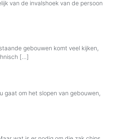
elijk van de invalshoek van de persoon
estaande gebouwen komt veel kijken,
hnisch […]
 nu gaat om het slopen van gebouwen,
aar wat is er nodig om die zak chips