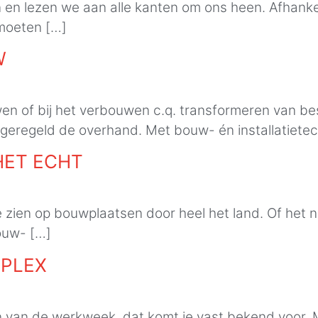
en en lezen we aan alle kanten om ons heen. Afhank
 moeten […]
W
n of bij het verbouwen c.q. transformeren van b
eregeld de overhand. Met bouw- én installatietec
HET ECHT
e zien op bouwplaatsen door heel het land. Of het
ouw- […]
MPLEX
 van de werkweek, dat komt je vast bekend voor. M