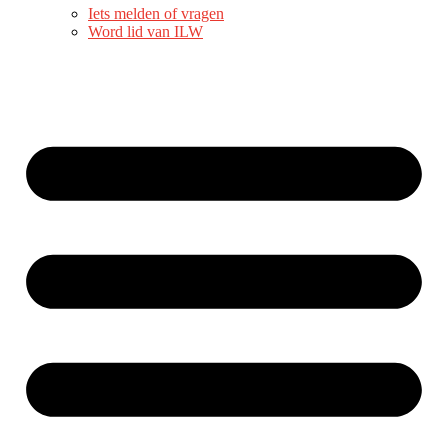
Iets melden of vragen
Word lid van ILW