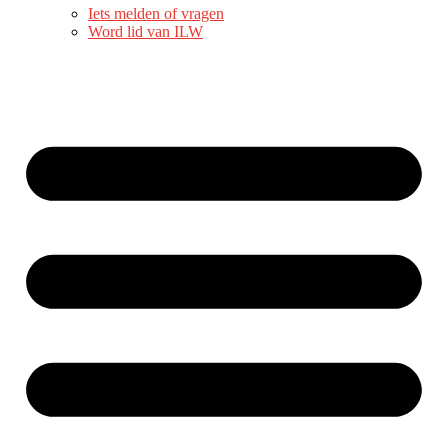
Iets melden of vragen
Word lid van ILW