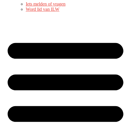
Iets melden of vragen
Word lid van ILW