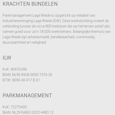
KRACHTEN BUNDELEN
Parkmanagement Lage Weide is opgericht op initiatief van
Industrievereniging Lage Weide (ILW). Deze werkstichting creëert de
verbinding tussen de circa 800 bedrijven die op het terrein actief zijn,
samen goed voor zo’n 18.000 werknemers. Belangrijke thema’s van
Lage Weide zijn arbeidsmarkt, bereikbaarheid, community,
duurzaamheid en
veiligheid.
ILW
KvK: 40476396
IBAN: NL96 INGB 0000 7376 26
BTW: 8096.40.417.B.01
PARKMANAGEMENT
KvK: 72275405
IBAN: NL29 RABO 0332 4483 12