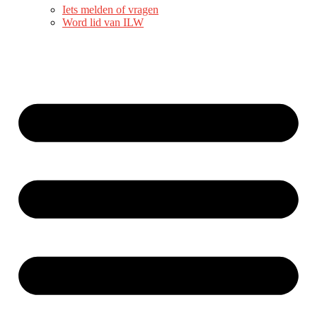
Iets melden of vragen
Word lid van ILW