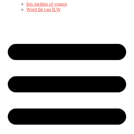
Iets melden of vragen
Word lid van ILW