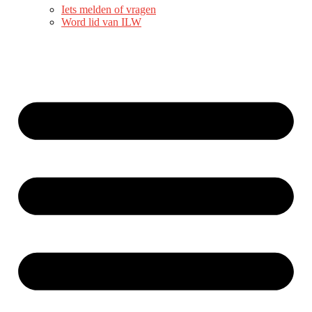
Iets melden of vragen
Word lid van ILW