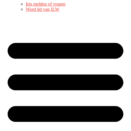
Iets melden of vragen
Word lid van ILW