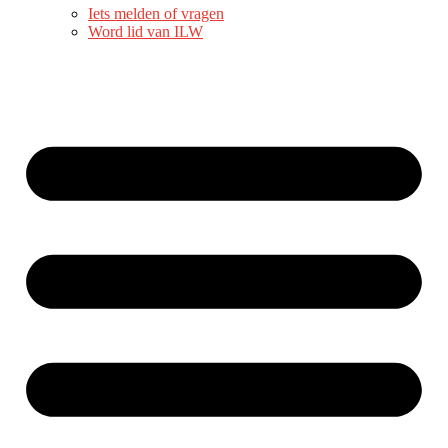
Iets melden of vragen
Word lid van ILW