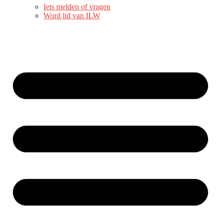
Iets melden of vragen
Word lid van ILW