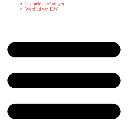
Iets melden of vragen
Word lid van ILW