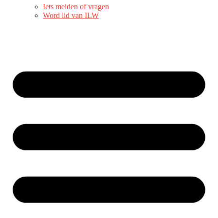
Iets melden of vragen
Word lid van ILW