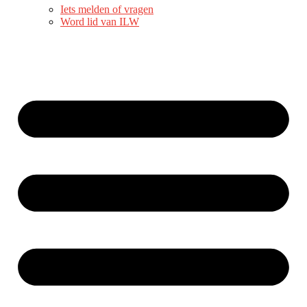
Iets melden of vragen
Word lid van ILW