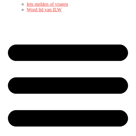
Iets melden of vragen
Word lid van ILW