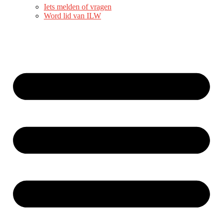
Iets melden of vragen
Word lid van ILW