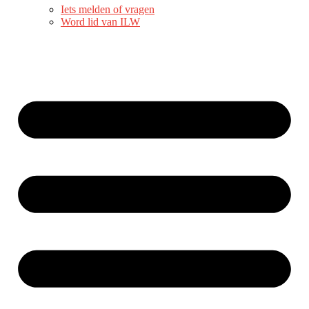
Iets melden of vragen
Word lid van ILW