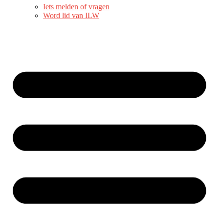
Iets melden of vragen
Word lid van ILW