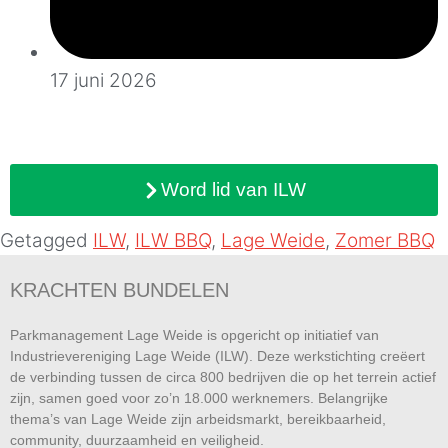
17 juni 2026
Word lid van ILW
Getagged
ILW
,
ILW BBQ
,
Lage Weide
,
Zomer BBQ
KRACHTEN BUNDELEN
Parkmanagement Lage Weide is opgericht op initiatief van
Industrievereniging Lage Weide (ILW). Deze werkstichting creëert
de verbinding tussen de circa 800 bedrijven die op het terrein actief
zijn, samen goed voor zo’n 18.000 werknemers. Belangrijke
thema’s van Lage Weide zijn arbeidsmarkt, bereikbaarheid,
community, duurzaamheid en
veiligheid.