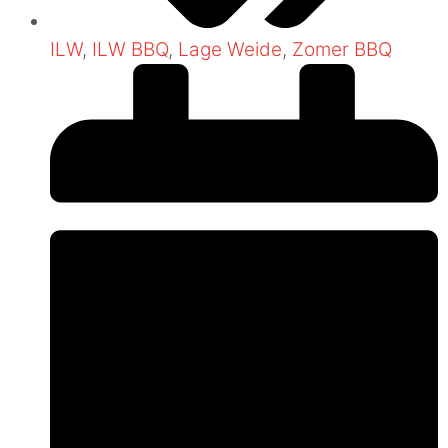
ILW
,
ILW BBQ
,
Lage Weide
,
Zomer BBQ