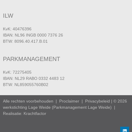
ILW
KvK: 40476396
IBAN: NL96 INGB 0000 7376 26
BTW: 8096.40.417.B.01
PARKMANAGEMENT
KvK: 72275405
IBAN: NL29 RABO 0332 4483 12
BTW: NL859055760B02
Alle rechten voorbehouden |
Proclaimer
|
Privacybeleid
| © 2026
werkstichting Lage Weide (Parkmanagement Lage Weide) |
Realisatie: Krachtfactor