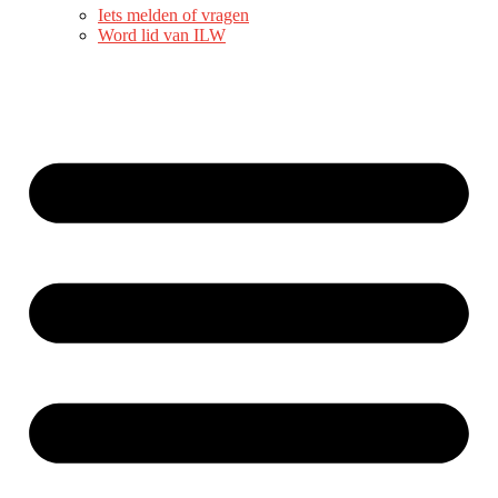
Iets melden of vragen
Word lid van ILW