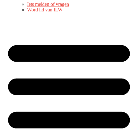
Iets melden of vragen
Word lid van ILW