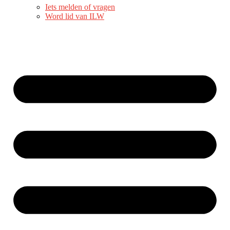
Iets melden of vragen
Word lid van ILW