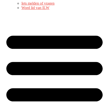
Iets melden of vragen
Word lid van ILW