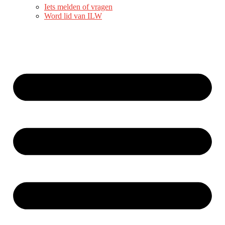
Iets melden of vragen
Word lid van ILW