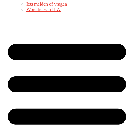
Iets melden of vragen
Word lid van ILW