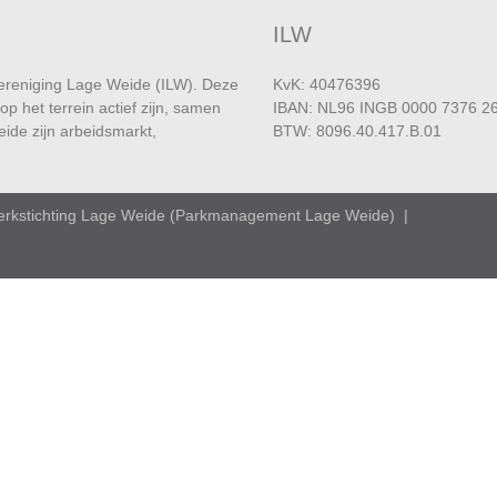
ILW
vereniging Lage Weide (ILW). Deze
KvK: 40476396
op het terrein actief zijn, samen
IBAN: NL96 INGB 0000 7376 2
ide zijn arbeidsmarkt,
BTW: 8096.40.417.B.01
erkstichting Lage Weide (Parkmanagement Lage Weide) |