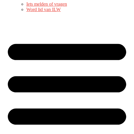
Iets melden of vragen
Word lid van ILW