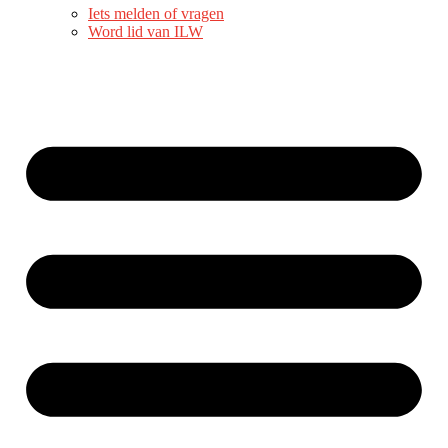
Iets melden of vragen
Word lid van ILW