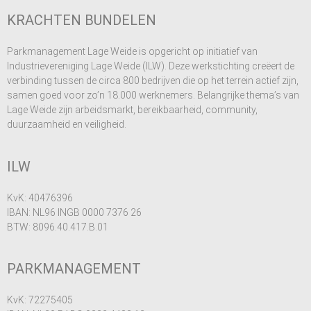
KRACHTEN BUNDELEN
Parkmanagement Lage Weide is opgericht op initiatief van
Industrievereniging Lage Weide (ILW). Deze werkstichting creëert de
verbinding tussen de circa 800 bedrijven die op het terrein actief zijn,
samen goed voor zo’n 18.000 werknemers. Belangrijke thema’s van
Lage Weide zijn arbeidsmarkt, bereikbaarheid, community,
duurzaamheid en
veiligheid.
ILW
KvK: 40476396
IBAN: NL96 INGB 0000 7376 26
BTW: 8096.40.417.B.01
PARKMANAGEMENT
KvK: 72275405