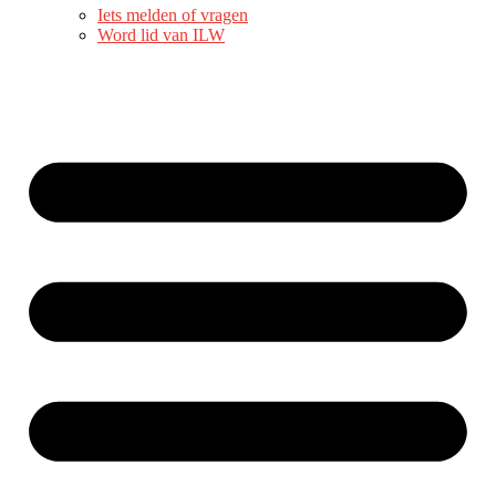
Iets melden of vragen
Word lid van ILW