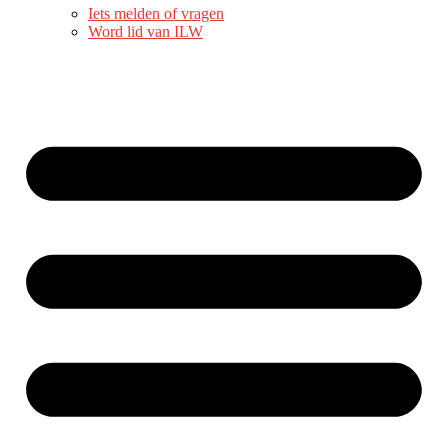
Iets melden of vragen
Word lid van ILW