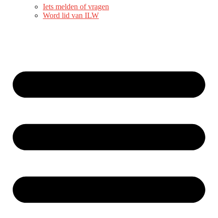
Iets melden of vragen
Word lid van ILW