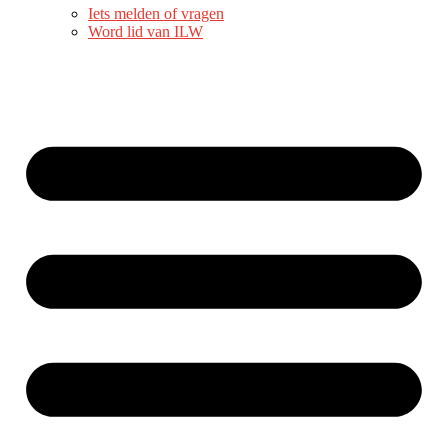
Iets melden of vragen
Word lid van ILW