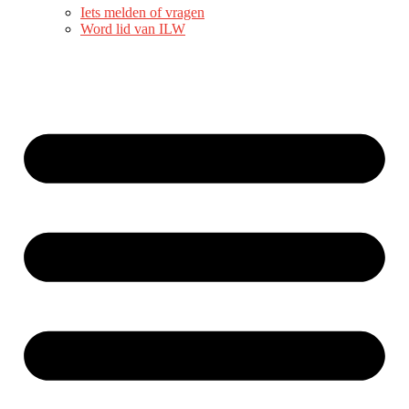
Iets melden of vragen
Word lid van ILW