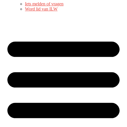
Iets melden of vragen
Word lid van ILW