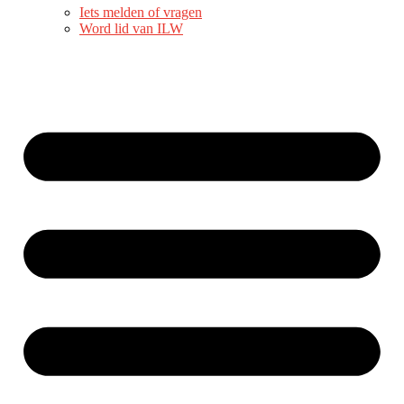
Iets melden of vragen
Word lid van ILW