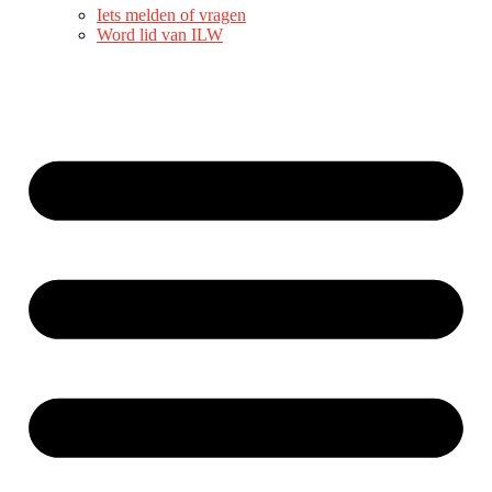
Iets melden of vragen
Word lid van ILW