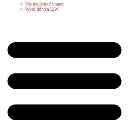
Iets melden of vragen
Word lid van ILW