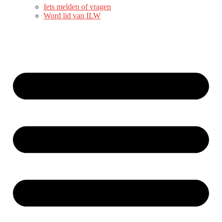
Iets melden of vragen
Word lid van ILW