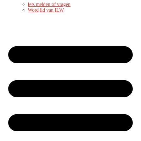
Iets melden of vragen
Word lid van ILW