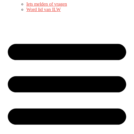
Iets melden of vragen
Word lid van ILW