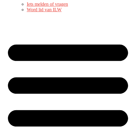
Iets melden of vragen
Word lid van ILW