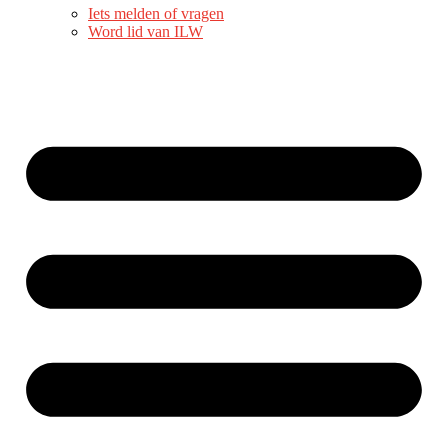
Iets melden of vragen
Word lid van ILW