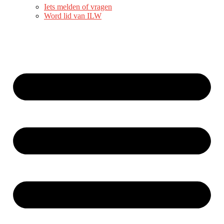
Iets melden of vragen
Word lid van ILW