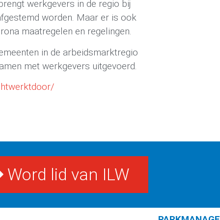
rengt werkgevers in de regio bij
afgestemd worden. Maar er is ook
orona maatregelen en regelingen.
 gemeenten in de arbeidsmarktregio
samen met werkgevers uitgevoerd.
echtwerktdoor/
Word lid van ILW
PARKMANAG