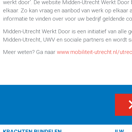
werkt door’. De website Midden-Utrecht Werkt Door b
elkaar. Zo kan vraag en aanbod van werk op elkaar 
informatie te vinden over voor uw bedrijf geldende c
Midden-Utrecht Werkt Door is een initiatief van alle
Midden-Utrecht, UWV en sociale partners en wordt 
Meer weten? Ga naar
www.mobiliteit-utrecht.nl/utr
KRACHTEN BUNDELEN
ILW