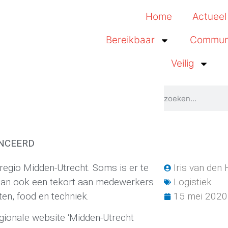
Home
Actueel
Bereikbaar
Commun
Veilig
ANCEERD
 regio Midden-Utrecht. Soms is er te
Iris van den
kan ook een tekort aan medewerkers
Logistiek
kten, food en techniek.
15 mei 2020
egionale website ‘Midden-Utrecht