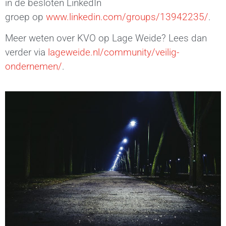
in de besloten LinkedIn
groep
op
www.linkedin.com/groups/13942235/
.
Meer weten over KVO op Lage Weide? Lees dan
verder via
lageweide.nl/community/veilig-
ondernemen/
.