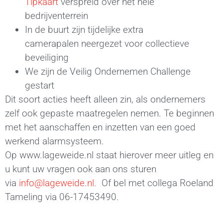
Tipkaart
verspreid over het hele
bedrijventerrein
In
de
buurt
zijn
tijdelijke extra
camerapal
en
neergezet voor collectieve
beveiliging
W
e
zijn
de Veilig Ondernemen Challenge
ge
start
Dit soort acties heeft alleen zin, als ondernemers
zelf ook gepaste maatregelen nemen. Te beginnen
met het aanschaffen en inzetten van een goed
werkend alarmsysteem.
Op
www.lageweide.nl
staat hierover meer uitleg en
u kunt uw vragen ook aan ons sturen
via
info@lageweide.nl
.
Of bel met collega Roeland
Tameling via 06-17453490.