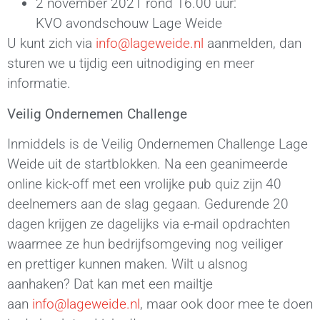
2
november 2
021
rond
1
6
.00 uur
:
KVO
avondschouw
Lage Weide
U kunt zich via
info@lageweide.nl
aanmelden, dan
sturen we u tijdig een uitnodiging en meer
informatie.
Veilig Ondernemen Challenge
Inmiddels is de Veilig Ondernemen Challenge Lage
Weide uit de startblokken. Na een geanimeerde
online kick-off met
een vrolijke pub quiz zijn 40
deelnemers aan de slag gegaan. Gedurende 20
dagen
krijgen ze dagelijks via e-mail opdrachten
waarmee ze hun bedrijfsomgeving nog veiliger
en
prettiger kunnen maken. Wilt u alsnog
aanhaken?
Dat kan met een mailtje
aan
info@lageweide.nl
, maar ook door mee te doen