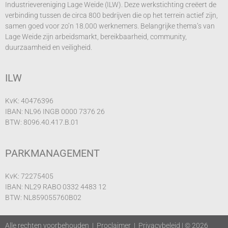
Industrievereniging Lage Weide (ILW). Deze werkstichting creëert de
verbinding tussen de circa 800 bedrijven die op het terrein actief zijn,
samen goed voor zo’n 18.000 werknemers. Belangrijke thema’s van
Lage Weide zijn arbeidsmarkt, bereikbaarheid, community,
duurzaamheid en
veiligheid.
ILW
KvK: 40476396
IBAN: NL96 INGB 0000 7376 26
BTW: 8096.40.417.B.01
PARKMANAGEMENT
KvK: 72275405
IBAN: NL29 RABO 0332 4483 12
BTW: NL859055760B02
Alle rechten voorbehouden |
Proclaimer
|
Privacybeleid
| © 2026