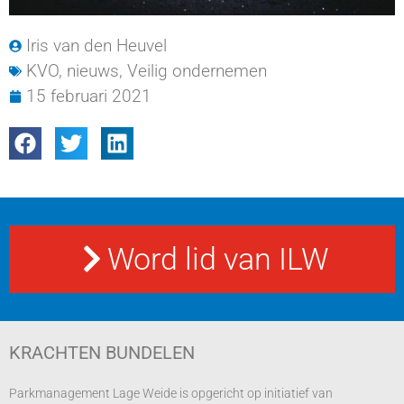
Iris van den Heuvel
KVO
,
nieuws
,
Veilig ondernemen
15 februari 2021
Word lid van ILW
KRACHTEN BUNDELEN
Parkmanagement Lage Weide is opgericht op initiatief van