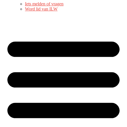
Iets melden of vragen
Word lid van ILW