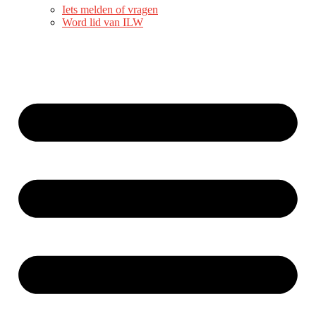
Iets melden of vragen
Word lid van ILW