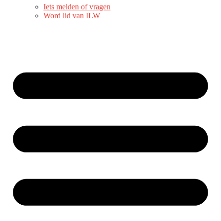
Iets melden of vragen
Word lid van ILW