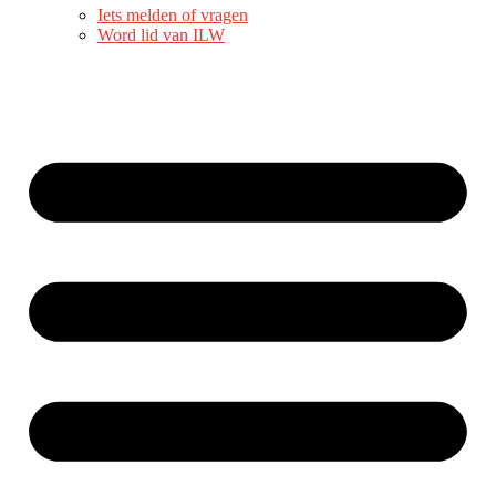
Iets melden of vragen
Word lid van ILW